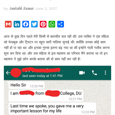
Amitabh Kumar
by
June 2, 2017
G
L
F
T
P
W
S
m
i
a
w
i
h
h
आज से कुछ दिन पहले मेरी किसी से बातचीत चल रही थी! उस व्यक्ति ने एक महिला
a
n
c
i
n
a
a
को फेसबुक और ट्विटर पर बहुत सारी गालिया सुनाई थी! क्योंकि उनका कोई काम
i
k
e
t
t
t
r
नहीं हो पा रहा था! और इनका गुस्सा इतना बढ़ गया था की इन्होने गाली गलौच करना
l
e
b
t
e
s
e
शुरू कर दिया था! और उस महिला से इस महाशय का परिचय मैंने कराया था तो इन
d
o
e
r
A
महाशय ने मुझे फ़ोन करके बताया की वो काम नहीं कर रही है!
I
o
r
e
p
n
k
s
p
t