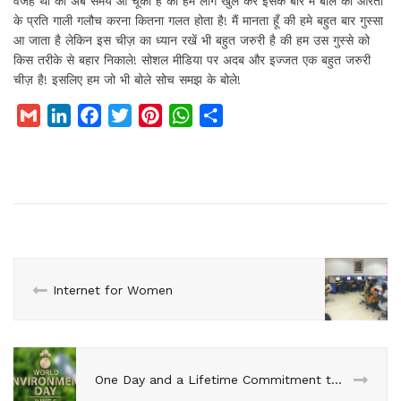
वजह थी की अब समय आ चूका है की हम लोग खुल कर इसके बारे में बोले की औरतो
के प्रति गाली गलौच करना कितना गलत होता है! मैं मानता हूँ की हमे बहुत बार गुस्सा
आ जाता है लेकिन इस चीज़ का ध्यान रखें भी बहुत जरुरी है की हम उस गुस्से को
किस तरीके से बहार निकाले! सोशल मीडिया पर अदब और इज्जत एक बहुत जरुरी
चीज़ है! इसलिए हम जो भी बोले सोच समझ के बोले!
G
L
F
T
P
W
S
m
i
a
w
i
h
h
a
n
c
i
n
a
a
i
k
e
t
t
t
r
l
e
b
t
e
s
e
d
o
e
r
A
I
o
r
e
p
n
k
s
p
Internet for Women
t
One Day and a Lifetime Commitment to the Environment